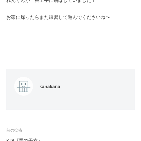
れんくんが一番上手に飛ばしていました！
お家に帰ったらまた練習して遊んでくださいね〜
kanakana
投
前の投稿
稿
KDI『墨で干支』