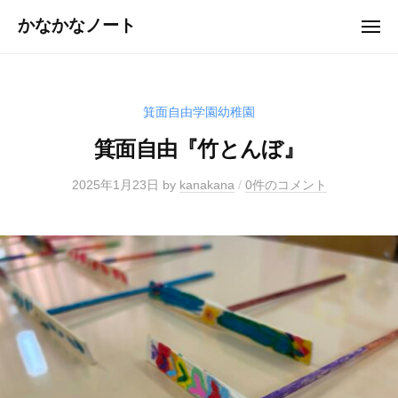
ュ
コ
ー
かなかなノート
メ
ン
ニ
ュ
テ
ー
ン
ツ
箕面自由学園幼稚園
へ
箕面自由『竹とんぼ』
ス
キ
2025年1月23日
by
kanakana
/
0件のコメント
ッ
プ