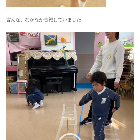
皆んな、なかなか苦戦していました
動
画
プ
レ
ー
ヤ
ー