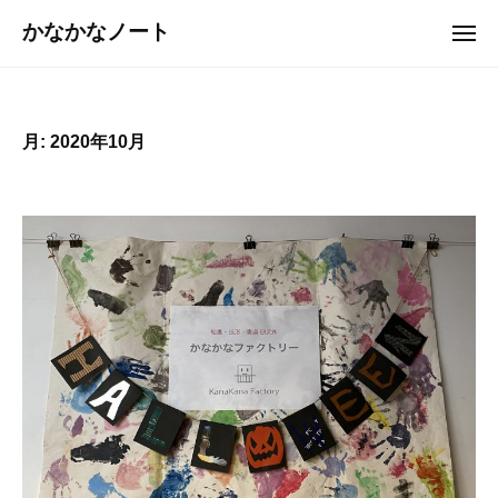
ュ
コ
ー
かなかなノート
メ
ン
ニ
ュ
テ
ー
ン
ツ
月:
2020年10月
へ
ス
キ
ッ
プ