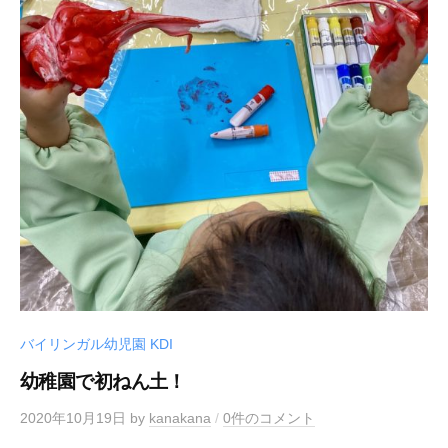
バイリンガル幼児園 KDI
幼稚園で初ねん土！
2020年10月19日
by
kanakana
/
0件のコメント