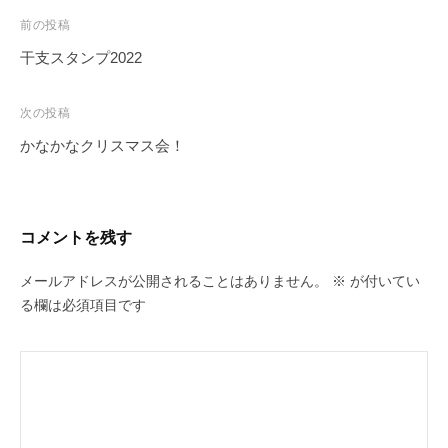
投
前の投稿
稿
干支スタンプ2022
ナ
ビ
次の投稿
ゲ
かなかなクリスマス会！
ー
シ
ョ
コメントを残す
ン
メールアドレスが公開されることはありません。
※
が付いてい
る欄は必須項目です