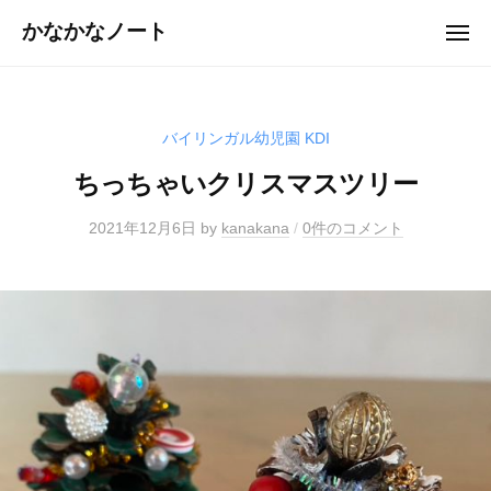
ュ
コ
ー
かなかなノート
メ
ン
ニ
ュ
テ
ー
ン
ツ
バイリンガル幼児園 KDI
へ
ちっちゃいクリスマスツリー
ス
キ
2021年12月6日
by
kanakana
/
0件のコメント
ッ
プ