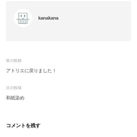
kanakana
投
前の投稿
稿
アトリエに戻りました！
ナ
ビ
次の投稿
ゲ
和紙染め
ー
シ
ョ
コメントを残す
ン