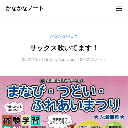
ュ
コ
ー
かなかなノート
メ
ン
ニ
ュ
テ
ー
ン
ツ
かなかなのこと
へ
サックス吹いてます！
ス
キ
2022年10月15日
by
kanakana
/
0件のコメント
ッ
プ