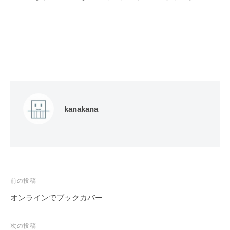
kanakana
投
前の投稿
稿
オンラインでブックカバー
ナ
ビ
次の投稿