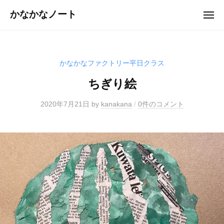
ュ
コ
ー
かなかなノート
メ
ン
ニ
ュ
テ
ー
ン
ツ
かなかなファクトリー平日クラス
へ
ちぎり絵
ス
キ
2020年7月21日
by
kanakana
/
0件のコメント
ッ
プ