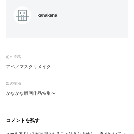
kanakana
投
前の投稿
稿
アベノマスクリメイク
ナ
ビ
次の投稿
ゲ
かなかな版画作品特集〜
ー
シ
ョ
コメントを残す
ン
メールアドレスが公開されることはありません。
※
が付いてい