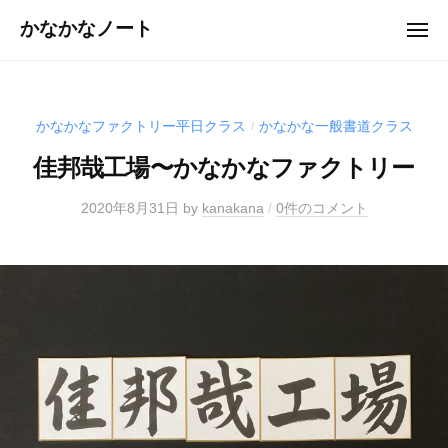
ュ
コ
ー
かなかなノート
メ
ン
ニ
ュ
テ
ー
ン
ツ
かなかなファクトリー平日クラス
かなかな一般書道クラス
/
へ
佳邦哉工場〜かなかなファクトリー
ス
キ
2020年8月31日
by
kanakana
/
0件のコメント
ッ
プ