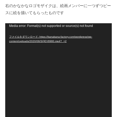
右のかなかなロゴモザイクは、絵画メンバーに一つずつピー
スに絵を描いてもらったものです
Media error: Format(s) not supported or source(s) not found
動
画
ファイルをダウンロード: https://kanakana-factory.com/wordpress/wp-
プ
content/uploads/2020/08/SQEV8980.mp4?_=2
レ
ー
ヤ
ー