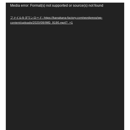
Media error: Format(s) not supported or source(s) not found
動
画
ファイルをダウンロード: https://kanakana-factory.com/wordpress/wp-
プ
content/uploads/2020/08/IMG_9190.mp4?_=1
レ
ー
ヤ
ー