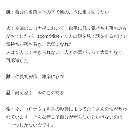
楓
：自分の名前＝木の下で風のように走り回りたい
人
：今回のコロナ禍において、自宅に籠り気持ちも落ち込み
がちでしたが、zoomやlineで友人の顔を見て話をするだけで
気持ちが落ち着き、元気になれた
人は１人じゃ生きられない、人との繋がりって大事だなと、
再認識した
雞
：仁義礼智信 雅楽に存在
忍
：耐え忍ぶ 今のこの時を
命
：今、コロナウィルスの影響によってたくさんの命が奪わ
れています そんな時こそ自分が守らないといけないのは
『一つしかない命です』